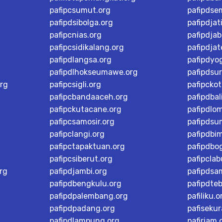
pafipcsumut.org
pafipdse
pafipdsibolga.org
pafipdjat
pafipcnias.org
pafipdjab
pafipcsidikalang.org
pafipdja
pafipdlangsa.org
pafipdyo
pafipdlhokseumawe.org
pafipdsu
rg
pafipcsigli.org
pafipcko
pafipcbandaaceh.org
pafipdbal
pafipckutacane.org
pafipdlo
pafipcsamosir.org
pafipdsu
pafipclangi.org
pafipdbi
pafipctapaktuan.org
pafipdbog
pafipcsiberut.org
pafipcla
rg
pafipdjambi.org
pafipdsa
pafipdbengkulu.org
pafipdteb
pafipdpalembang.org
pafiliku.o
pafipdpadang.org
pafisekur
pafipdlampung.org
pafiriam.