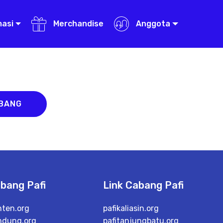
masi
Merchandise
Anggota
ABANG
abang Pafi
Link Cabang Pafi
nten.org
pafikaliasin.org
ndung.org
pafitanjungbatu.org