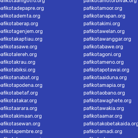
pafikotaamgotro.org
pafikotamotorbivak.org
pafikotadepapre.org
pafikotamoor.org
pafikotademta.org
pafikotanapan.org
pafikotaberap.org
pafikotakimi.org
pafikotagenjem.org
pafikotawelan.org
pafikotakaptiau.org
pafikotawanggar.org
pafikotasawe.org
pafikotabawe.org
pafikotalereh.org
pafikotagoni.org
pafikotakrau.org
pafikotameno.org
pafikotabiksi.org
pafikotapotawai.org
pafikotanabat.org
pafikotaaiduna.org
pafikotapodena.org
pafikotamapia.org
pafikotabetaf.org
pafikotaobano.org
pafikotatakar.org
pafikotawaghete.org
pafikotaarara.org
pafikotawakia.org
pafikotakimaan.org
pafikotaamar.org
pafikotasewan.org
pafikotakobetakaida.or
pafikotapembre.org
pafikotamadi.org