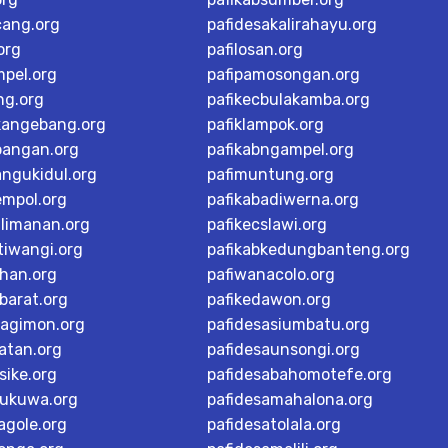
cang.org
pafidesakalirahayu.org
org
pafilosan.org
mpel.org
pafipamosongan.org
ng.org
pafikecbulakamba.org
kangebang.org
pafiklampok.org
bangan.org
pafikabngampel.org
angukidul.org
pafimuntung.org
empol.org
pafikabadiwerna.org
alimanan.org
pafikecslawi.org
tiwangi.org
pafikabkedungbanteng.org
han.org
pafiwanacolo.org
barat.org
pafikedawon.org
dagimon.org
pafidesasiumbatu.org
atan.org
pafidesaunsongi.org
sike.org
pafidesabahomotefe.org
rukuwa.org
pafidesamahalona.org
agole.org
pafidesatolala.org