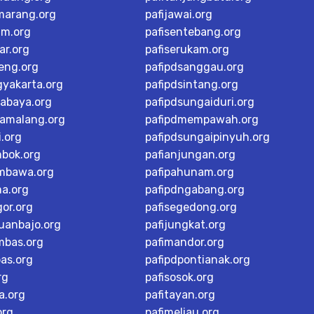
marang.org
pafijawai.org
im.org
pafisentebang.org
ar.org
pafiserukam.org
teng.org
pafipdsanggau.org
gyakarta.org
pafipdsintang.org
rabaya.org
pafipdsungaiduri.org
tamalang.org
pafipdmempawah.org
i.org
pafipdsungaipinyuh.org
mbok.org
pafianjungan.org
mbawa.org
pafipahunam.org
ma.org
pafipdngabang.org
or.org
pafisegedong.org
buanbajo.org
pafijungkat.org
mbas.org
pafimandor.org
as.org
pafipdpontianak.org
rg
pafisosok.org
a.org
pafitayan.org
org
pafimeliau.org