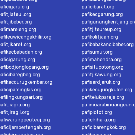
paficigaru.org
paficibarat.org
pafitjiateul.org
pafikecgarung.org
pafitjibeber.org
pafigunungkentjang.or
pafimareleng.org
pafitjiteureup.org
pafileuwicangakhilir.org
pafikolitjaah.org
pafitjikaret.org
pafibabakancibeber.org
pafikecbabadan.org
pafisumur.org
paficigarung.org
pafimahendra.org
pafibodjonglopang.org
pafisitupotong.org
paficibaregbeg.org
pafitjikawung.org
pafikeccurugkembar.org
pafiaerdjeruk.org
paficipamingkis.org
pafikecujungkulon.org
pafilingkungsari.org
pafitelukparaja.org
pafitjiagra.org
pafimuarabinuangeun.
afitjiragil.org
pafiplotot.org
pafiwarungpeuteuj.org
pafichihara.org
paficijembertengah.org
paficibarengkok.org
pafichireunghas.org
pafibajah.org