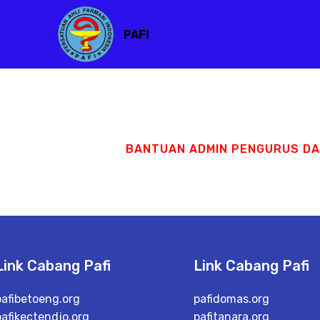
PAFI
BANTUAN ADMIN PENGURUS D
Link Cabang Pafi
Link Cabang Pafi
pafibetoeng.org
pafidomas.org
pafikectendjo.org
pafitanara.org