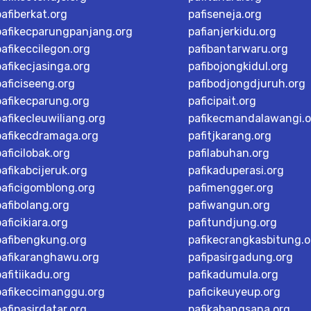
pafiberkat.org
pafiseneja.org
pafikecparungpanjang.org
pafianjerkidu.org
pafikeccilegon.org
pafibantarwaru.org
pafikecjasinga.org
pafibojongkidul.org
paficiseeng.org
pafibodjongdjuruh.org
pafikecparung.org
paficipait.org
pafikecleuwiliang.org
pafikecmandalawangi.o
pafikecdramaga.org
pafitjkarang.org
paficilobak.org
pafilabuhan.org
pafikabcijeruk.org
pafikaduperasi.org
paficigomblong.org
pafimengger.org
pafibolang.org
pafiwangun.org
paficikiara.org
pafitundjung.org
pafibengkung.org
pafikecrangkasbitung.o
pafikaranghawu.org
pafipasirgadung.org
pafitiikadu.org
pafikadumula.org
pafikeccimanggu.org
paficikeuyeup.org
pafipasirdatar.org
pafikabangsana.org