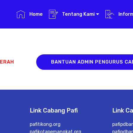
Home
Tentang Kami
Infor
AERAH
BANTUAN ADMIN PENGURUS C
Link Cabang Pafi
Link C
pafitikong.org
pafipdba
pafikotapemangkat.org
pafipdba