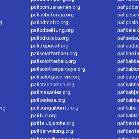
pafipcmuaraenim.org
pafipdbe
pafipcbaturaja.org
pafipcsel
g
pafipdmetro.org
pafipdsi
pafipdbelitung.org
pafibalai
pafipdkolaka.org
pafiseda
pafidkipusat.org
paficada
pafisolotterbaru.org
pafibant
pafisolotterbaik.org
pafikabk
pafisolotterpercaya.org
pafikablo
pafisolotgacorere.org
paficangk
pafiomonomon.org
pafikabb
pafimasanies.org
pafikabja
pafipedesa.org
pafikabk
org
pafisungaibuntu.org
pafikaba
pafituri.org
pafikabk
pafitelukjambe.org
pafibant
pafiderwolong.org
pafibanta
pafikecpekuncen.org
pafipule.