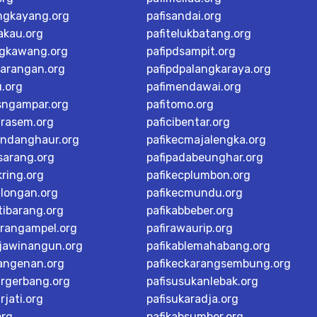
ngkayang.org
pafisandai.org
akau.org
pafitelukbatang.org
ngkawang.org
pafipdsampit.org
karangan.org
pafipdpalangkaraya.org
u.org
pafimendawai.org
sngampar.org
pafitomo.org
arasem.org
paficibentar.org
andanghaur.org
pafikecmajalengka.org
sarang.org
pafipadabeunghar.org
ring.org
pafikecplumbon.org
alongan.org
pafikecmundu.org
tibarang.org
pafikabbeber.org
arangampel.org
pafirawaurip.org
rjawinangun.org
pafikablemahabang.org
langenan.org
pafikeckarangsembung.org
argerbang.org
pafisusukanlebak.org
rjati.org
pafisukaradja.org
org
pafikabsumber.org