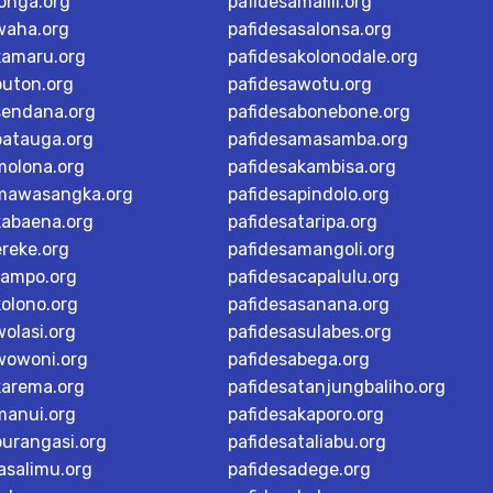
longa.org
pafidesamalili.org
waha.org
pafidesasalonsa.org
kamaru.org
pafidesakolonodale.org
buton.org
pafidesawotu.org
sendana.org
pafidesabonebone.org
batauga.org
pafidesamasamba.org
molona.org
pafidesakambisa.org
mawasangka.org
pafidesapindolo.org
kabaena.org
pafidesataripa.org
ereke.org
pafidesamangoli.org
tampo.org
pafidesacapalulu.org
kolono.org
pafidesasanana.org
olasi.org
pafidesasulabes.org
wowoni.org
pafidesabega.org
karema.org
pafidesatanjungbaliho.org
manui.org
pafidesakaporo.org
burangasi.org
pafidesataliabu.org
asalimu.org
pafidesadege.org