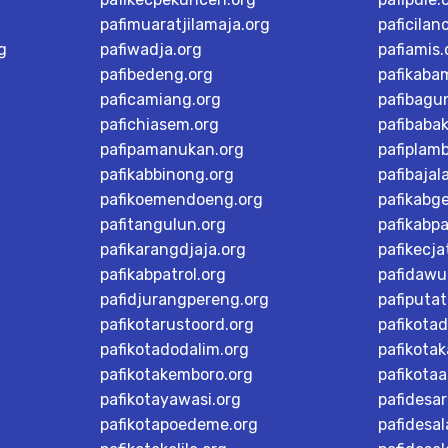
pafimuaratjilamaja.org
paficilan
g
pafiwadja.org
pafiamis.
pafibedeng.org
pafikaba
paficamiang.org
pafibagu
pafichiasem.org
pafibaba
pafipamanukan.org
pafiplam
pafikabbinong.org
pafibajal
pafikoemendoeng.org
pafikabg
pafitangulun.org
pafikabp
pafikarangdjaja.org
pafikecja
pafikabpatrol.org
pafidawu
pafidjurangpereng.org
pafiputat
pafikotarustoord.org
pafikota
pafikotadodalim.org
pafikotak
pafikotakemboro.org
pafikotaa
pafikotayawasi.org
pafidesa
pafikotapoedeme.org
pafidesal