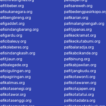
pafitibeber.org
pafisareweh.org
pafisukanegara.org
pafibedengpasirkopo.or
pafibengbreng.org
pafikarian.org
pafigaddet.org
pafimalangnengah.org
pafisindangbarang.org
pafitjipanas.org
pafigardu.org
pafikeckramat.org
paficibaleuy.org
pafikeckutabumi.org
pafikoleberes.org
pafibalaradja.org
pafisindangkasih.org
pafikabcikande.org
pafitjiaun.org
pafibinung.org
pafibalegede.org
pafikabjawilan.org
paficigulingan.org
pafitjangkudu.org
pafipagiringan.org
pafikotawonti.org
pafikalimas.org
pafikotawaren.org
pafikotasenegi.org
pafikotajapen.org
pafikotawor.org
pafikotatatui.org
pafikotasenggi.org
pafikotadabra.org