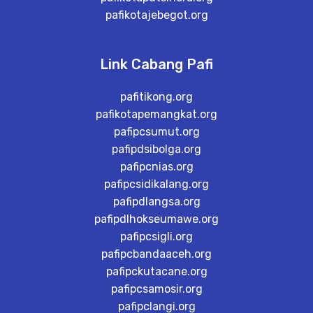
pafikotajebegot.org
Link Cabang Pafi
pafitikong.org
pafikotapemangkat.org
pafipcsumut.org
pafipdsibolga.org
pafipcnias.org
pafipcsidikalang.org
pafipdlangsa.org
pafipdlhokseumawe.org
pafipcsigli.org
pafipcbandaaceh.org
pafipckutacane.org
pafipcsamosir.org
pafipclangi.org