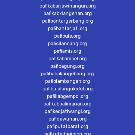
pafikabarjawinangun.org
pafikabklangenan.org
pafibantargerbang.org
pafibantarjati.org
pafipule.org
paficilancang.org
pafiamis.org
pafikabampel.org
pafibagung.org
pafibabakangebang.org
pafiplambangan.org
pafibajalangukidul.org
pafikabgempol.org
pafikabpalimanan.org
pafikecjatiwangi.org
pafidawuhan.org
pafiputatbarat.org
pafikotadagimon.org