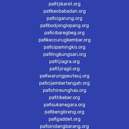
pafitjikaret.org
pafikecbabadan.org
paficigarung.org
pafibodjonglopang.org
paficibaregbeg.org
pafikeccurugkembar.org
paficipamingkis.org
pafilingkungsari.org
pafitjiagra.org
pafitjiragil.org
pafiwarungpeuteuj.org
paficijembertengah.org
pafichireunghas.org
pafitibeber.org
pafisukanegara.org
pafibengbreng.org
pafigaddet.org
pafisindangbarang.org