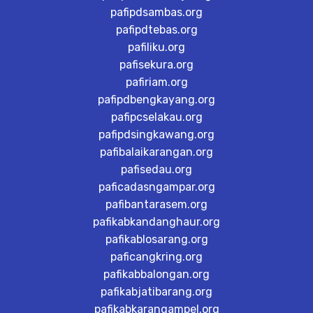
pafipdsambas.org
pafipdtebas.org
pafiliku.org
pafisekura.org
pafiriam.org
pafipdbengkayang.org
pafipcselakau.org
pafipdsingkawang.org
pafibalaikarangan.org
pafisedau.org
paficadasngampar.org
pafibantarasem.org
pafikabkandanghaur.org
pafikablosarang.org
paficangkring.org
pafikabbalongan.org
pafikabjatibarang.org
pafikabkarangampel.org