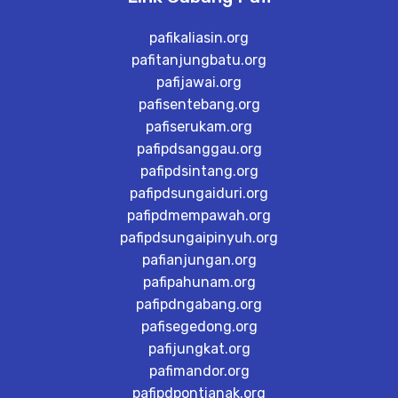
pafikaliasin.org
pafitanjungbatu.org
pafijawai.org
pafisentebang.org
pafiserukam.org
pafipdsanggau.org
pafipdsintang.org
pafipdsungaiduri.org
pafipdmempawah.org
pafipdsungaipinyuh.org
pafianjungan.org
pafipahunam.org
pafipdngabang.org
pafisegedong.org
pafijungkat.org
pafimandor.org
pafipdpontianak.org