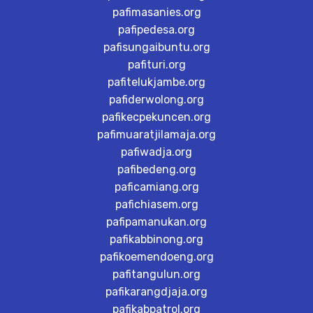
pafimasanies.org
pafipedesa.org
pafisungaibuntu.org
pafituri.org
pafitelukjambe.org
pafiderwolong.org
pafikecpekuncen.org
pafimuaratjilamaja.org
pafiwadja.org
pafibedeng.org
paficamiang.org
pafichiasem.org
pafipamanukan.org
pafikabbinong.org
pafikoemendoeng.org
pafitangulun.org
pafikarangdjaja.org
pafikabpatrol.org