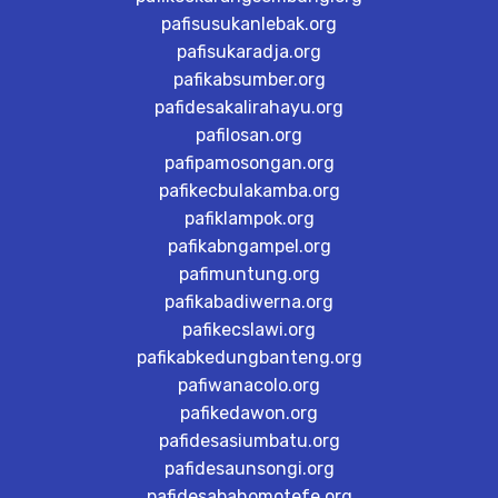
pafisusukanlebak.org
pafisukaradja.org
pafikabsumber.org
pafidesakalirahayu.org
pafilosan.org
pafipamosongan.org
pafikecbulakamba.org
pafiklampok.org
pafikabngampel.org
pafimuntung.org
pafikabadiwerna.org
pafikecslawi.org
pafikabkedungbanteng.org
pafiwanacolo.org
pafikedawon.org
pafidesasiumbatu.org
pafidesaunsongi.org
pafidesabahomotefe.org