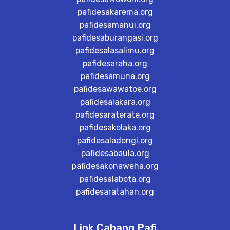
pafidesakarema.org
pafidesamanui.org
pafidesaburangasi.org
pafidesalasalimu.org
pafidesaraha.org
pafidesamuna.org
pafidesawawatoe.org
pafidesalakara.org
pafidesaraterate.org
pafidesakolaka.org
pafidesaladongi.org
pafidesabaula.org
pafidesakonaweha.org
pafidesalabota.org
pafidesaratahan.org
Link Cabang Pafi