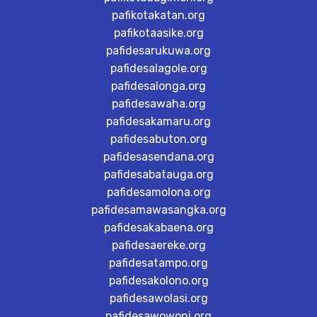
pafikotakatan.org
pafikotaasike.org
pafidesarukuwa.org
pafidesalagole.org
pafidesalonga.org
pafidesawaha.org
pafidesakamaru.org
pafidesabuton.org
pafidesasendana.org
pafidesabatauga.org
pafidesamolona.org
pafidesamawasangka.org
pafidesakabaena.org
pafidesaereke.org
pafidesatampo.org
pafidesakolono.org
pafidesawolasi.org
pafidesawowoni.org