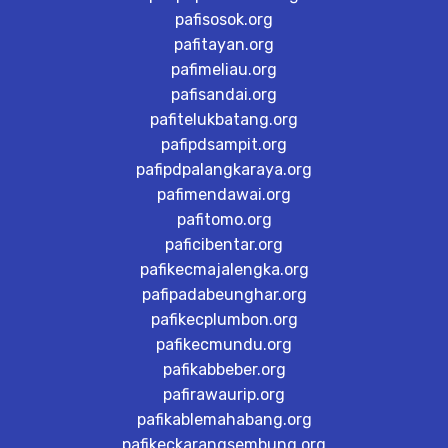
pafisosok.org
pafitayan.org
pafimeliau.org
pafisandai.org
pafitelukbatang.org
pafipdsampit.org
pafipdpalangkaraya.org
pafimendawai.org
pafitomo.org
paficibentar.org
pafikecmajalengka.org
pafipadabeunghar.org
pafikecplumbon.org
pafikecmundu.org
pafikabbeber.org
pafirawaurip.org
pafikablemahabang.org
pafikeckarangsembung.org