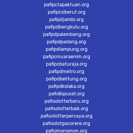
pafipctapaktuan.org
pafipcsiberut.org
pafipdjambi.org
pafipdbengkulu.org
pafipdpalembang.org
pafipdpadang.org
pafipdlampung.org
pafipcmuaraenim.org
pafipcbaturaja.org
pafipdmetro.org
pafipdbelitung.org
pafipdkolaka.org
pafidkipusat.org
pafisolotterbaru.org
pafisolotterbaik.org
pafisolotterpercaya.org
pafisolotgacorere.org
pafiomonomon.org