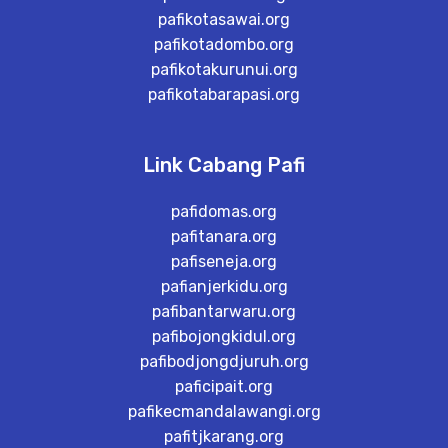
pafikotasawai.org
pafikotadombo.org
pafikotakurunui.org
pafikotabarapasi.org
Link Cabang Pafi
pafidomas.org
pafitanara.org
pafiseneja.org
pafianjerkidu.org
pafibantarwaru.org
pafibojongkidul.org
pafibodjongdjuruh.org
paficipait.org
pafikecmandalawangi.org
pafitjkarang.org