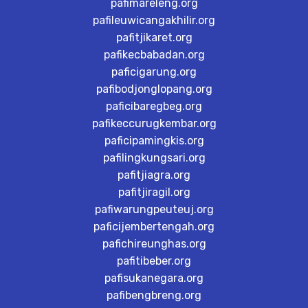
pafimareleng.org
pafileuwicangakhilir.org
pafitjikaret.org
pafikecbabadan.org
paficigarung.org
pafibodjonglopang.org
paficibaregbeg.org
pafikeccurugkembar.org
paficipamingkis.org
pafilingkungsari.org
pafitjiagra.org
pafitjiragil.org
pafiwarungpeuteuj.org
paficijembertengah.org
pafichireunghas.org
pafitibeber.org
pafisukanegara.org
pafibengbreng.org