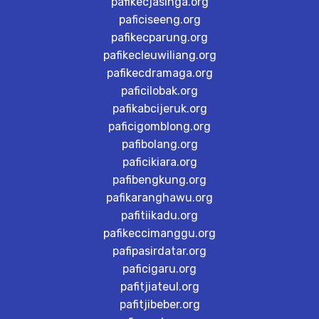
pafikecjasinga.org
paficiseeng.org
pafikecparung.org
pafikecleuwiliang.org
pafikecdramaga.org
paficilobak.org
pafikabcijeruk.org
paficigomblong.org
pafibolang.org
paficikiara.org
pafibengkung.org
pafikaranghawu.org
pafitiikadu.org
pafikeccimanggu.org
pafipasirdatar.org
paficigaru.org
pafitjiateul.org
pafitjibeber.org