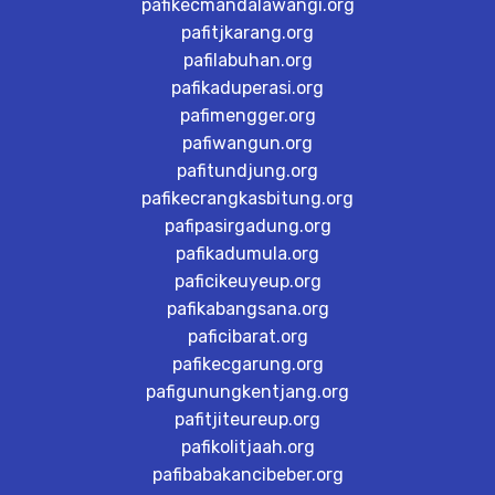
pafikecmandalawangi.org
pafitjkarang.org
pafilabuhan.org
pafikaduperasi.org
pafimengger.org
pafiwangun.org
pafitundjung.org
pafikecrangkasbitung.org
pafipasirgadung.org
pafikadumula.org
paficikeuyeup.org
pafikabangsana.org
paficibarat.org
pafikecgarung.org
pafigunungkentjang.org
pafitjiteureup.org
pafikolitjaah.org
pafibabakancibeber.org