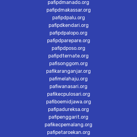
pafipdmanado.org
pafipdmakassar.org
pafipdpalu.org
pafipdkendari.org
pafipdpalopo.org
pafipdparepare.org
pafipdposo.org
pafipdternate.org
pafisonggom.org
pafikaranganjar.org
pafimelahaju.org
pafiwanasari.org
pafikecpulosari.org
pafiboemidjawa.org
pafipadureksa.org
pafipenggarit.org
pafikecpemalang.org
pafipetaroekan.org