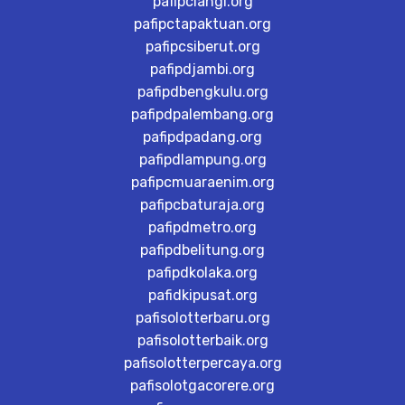
pafipclangi.org
pafipctapaktuan.org
pafipcsiberut.org
pafipdjambi.org
pafipdbengkulu.org
pafipdpalembang.org
pafipdpadang.org
pafipdlampung.org
pafipcmuaraenim.org
pafipcbaturaja.org
pafipdmetro.org
pafipdbelitung.org
pafipdkolaka.org
pafidkipusat.org
pafisolotterbaru.org
pafisolotterbaik.org
pafisolotterpercaya.org
pafisolotgacorere.org