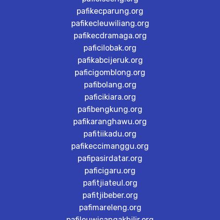
pafikecparung.org
pafikecleuwiliang.org
pafikecdramaga.org
paficilobak.org
pafikabcijeruk.org
paficigomblong.org
pafibolang.org
paficikiara.org
pafibengkung.org
pafikaranghawu.org
pafitiikadu.org
pafikeccimanggu.org
pafipasirdatar.org
paficigaru.org
pafitjiateul.org
pafitjibeber.org
pafimareleng.org
pafileuwicangakhilir.org