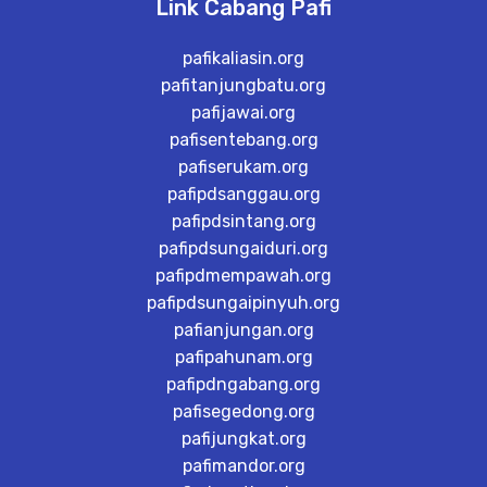
Link Cabang Pafi
pafikaliasin.org
pafitanjungbatu.org
pafijawai.org
pafisentebang.org
pafiserukam.org
pafipdsanggau.org
pafipdsintang.org
pafipdsungaiduri.org
pafipdmempawah.org
pafipdsungaipinyuh.org
pafianjungan.org
pafipahunam.org
pafipdngabang.org
pafisegedong.org
pafijungkat.org
pafimandor.org