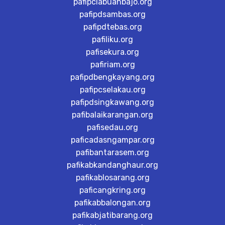
pafipclabuanbajo.org
pafipdsambas.org
pafipdtebas.org
pafiliku.org
pafisekura.org
pafiriam.org
pafipdbengkayang.org
pafipcselakau.org
pafipdsingkawang.org
pafibalaikarangan.org
pafisedau.org
paficadasngampar.org
pafibantarasem.org
pafikabkandanghaur.org
pafikablosarang.org
paficangkring.org
pafikabbalongan.org
pafikabjatibarang.org