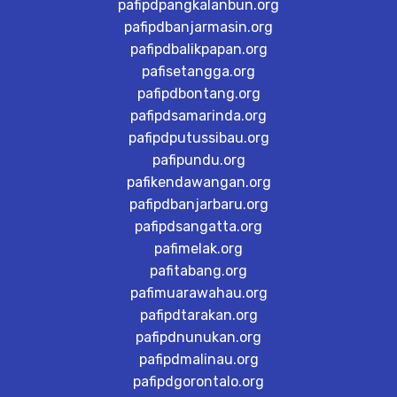
pafipdpangkalanbun.org
pafipdbanjarmasin.org
pafipdbalikpapan.org
pafisetangga.org
pafipdbontang.org
pafipdsamarinda.org
pafipdputussibau.org
pafipundu.org
pafikendawangan.org
pafipdbanjarbaru.org
pafipdsangatta.org
pafimelak.org
pafitabang.org
pafimuarawahau.org
pafipdtarakan.org
pafipdnunukan.org
pafipdmalinau.org
pafipdgorontalo.org