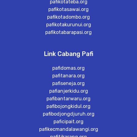
pafikotateba.org
pafikotasawai.org
pafikotadombo.org
pafikotakurunui.org
pafikotabarapasi.org
Link Cabang Pafi
pafidomas.org
pafitanara.org
pafiseneja.org
pafianjerkidu.org
pafibantarwaru.org
pafibojongkidul.org
pafibodjongdjuruh.org
paficipait.org
pafikecmandalawangi.org
pafitjkarang.org