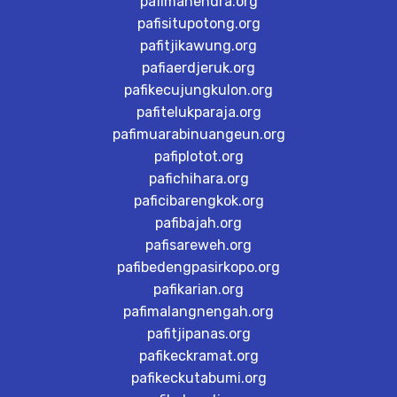
pafimahendra.org
pafisitupotong.org
pafitjikawung.org
pafiaerdjeruk.org
pafikecujungkulon.org
pafitelukparaja.org
pafimuarabinuangeun.org
pafiplotot.org
pafichihara.org
paficibarengkok.org
pafibajah.org
pafisareweh.org
pafibedengpasirkopo.org
pafikarian.org
pafimalangnengah.org
pafitjipanas.org
pafikeckramat.org
pafikeckutabumi.org