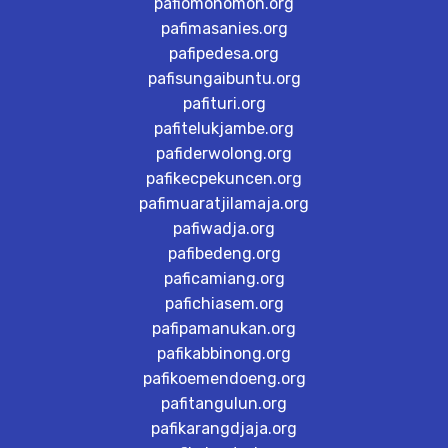
pafiomonomon.org
pafimasanies.org
pafipedesa.org
pafisungaibuntu.org
pafituri.org
pafitelukjambe.org
pafiderwolong.org
pafikecpekuncen.org
pafimuaratjilamaja.org
pafiwadja.org
pafibedeng.org
paficamiang.org
pafichiasem.org
pafipamanukan.org
pafikabbinong.org
pafikoemendoeng.org
pafitangulun.org
pafikarangdjaja.org